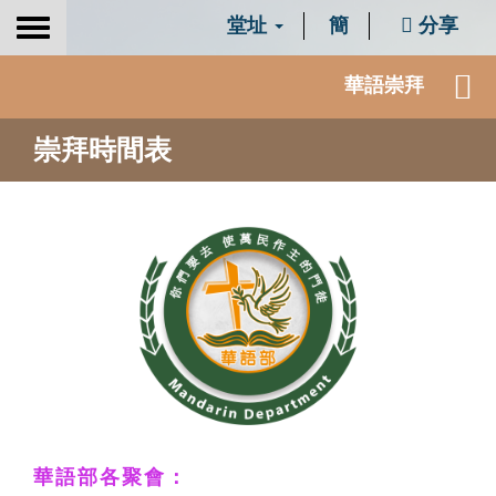
堂址
簡
分享
Toggle
navigation
華語崇拜
崇拜時間表
華語部各聚會：