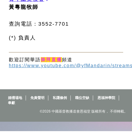
黃粵龍牧師
查詢電話：3552-7701
(*) 負責人
歡迎訂閱華語
崇拜直播
頻道
https://www.youtube.com/@yfMandarin/stream
婚禮場地
免責聲明
私隱條例
職位空缺
恩福神學院
奉獻
©2026 中國基督教播道會恩福堂 版權所有， 不得轉載。