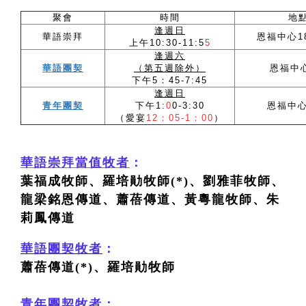
聚會
時間
地
逢週日
華語崇拜
恩福中心1
上午10:30-11:5
5
逢週六
華語團契
（第五週除外）
恩福中
下午5：45-7:45
逢週日
青年團契
下午1:
0
0-3:30
恩福中心
（愛宴
12：05-1：00
）
華語崇拜當值牧者
：
葉福成牧師、羅培勛牧師(*)、劉雅菲牧師、
龍梁銘恩傳道、蕭蓓傳道、黃粵龍牧師、朱
莉鳳傳道
華語團契牧者
：
蕭蓓傳道(*)、羅培勛牧師
青年團契牧者
：