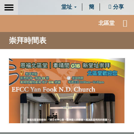
堂址
簡
分享
Toggle
navigation
北區堂
崇拜時間表