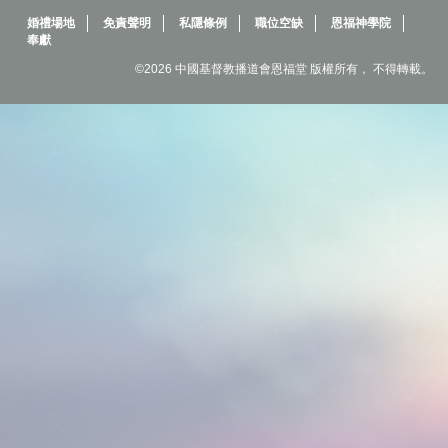
婚禮場地
免責聲明
私隱條例
職位空缺
恩福神學院
奉獻
©2026 中國基督教播道會恩福堂 版權所有， 不得轉載。