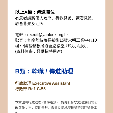
以上A類：傳道職位
有意者請將個人履歷、得救見證、蒙召見證、
教會背景及近照
電郵：
recruit@yanfook.org.hk
郵寄：
九龍荔枝角長裕街15號永明工業中心10
樓 中國基督教播道會恩褔堂-聘牧小組收
。
(資料保密，只供招聘用途)
B類：幹職 / 傳道助理
行政助理 Executive Assistant
行政部 Ref. C-55
本堂誠聘行政助理 (督導級別)，負責監督/支援教會日常行
政運作，主力協助崇拜、聚會及場地安排等跨部門監督工
作。