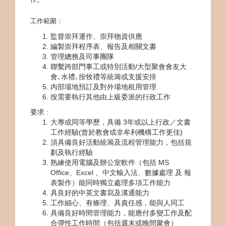
工作範圍：
監督崇拜運作、崇拜物資供應
編製崇拜程序表、報告及相關文書
管理總務及司事團隊
聯繫跨部門事工或特別活動/大型聚會會友大
會､水禮､按牧禮等統籌或支援安排
內部場地預訂及對外場地租用管理
按需要執行其他由上級委派的行政工作
要求 :
大專或同等學歷，具備 3年或以上行政／文書
工作經驗(曾於教會或非牟利機構工作更佳)
須具備良好活動統籌及流程管理能力，包括規
劃及執行經驗
熟練使用電腦及辦公室軟件（包括 MS
Office、Excel 、中文輸入法、數據處理 及 報
表製作）能同時獨立處理多項工作能力
具良好的中英文書寫及溝通能力
工作細心、有條理、具責任感，能與人同工
具備良好時間管理能力，能應付多變工作及配
合彈性工作時間（包括週末或晚間聚會）