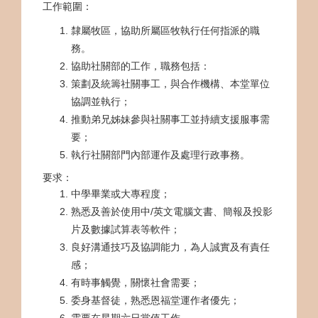
工作範圍：
隸屬牧區，協助所屬區牧執行任何指派的職
務。
協助社關部的工作，職務包括：
策劃及統籌社關事工，與合作機構、本堂單位
協調並執行；
推動弟兄姊妹參與社關事工並持續支援服事需
要；
執行社關部門內部運作及處理行政事務。
要求：
中學畢業或大專程度；
熟悉及善於使用中/英文電腦文書、簡報及投影
片及數據試算表等軟件；
良好溝通技巧及協調能力，為人誠實及有責任
感；
有時事觸覺，關懷社會需要；
委身基督徒，熟悉恩福堂運作者優先；