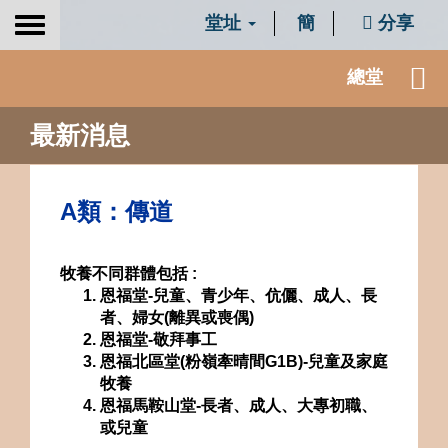
堂址
簡
分享
Toggle
navigation
總堂
最新消息
A類：傳道
牧養不同群體包括 :
恩福
堂-兒童、青少年、伉儷、成人、長
者、婦女(離異或喪偶)
恩福
堂-敬拜事工
恩福北區堂
(
粉嶺牽晴間
G1B)
-兒童及家庭
牧養
恩福馬鞍山堂-長者、成人、大專初職、
或兒童