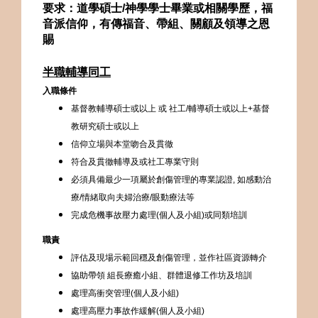
要求：道學碩士/神學學士畢業或相關學歷，福
音派信仰，有傳福音、帶組、關顧及領導之恩
賜
半
職輔導同工
入職條件
基督教輔導碩士或以上
或 社工/輔導碩士或以上+基督
教研究碩士或以上
信仰立場與本堂吻合及貫徹
符合及貫徹輔導及或社工專業守則
必須具備最少一項屬於創傷管理的專業認證,
如感動治
療/情緒取向夫婦治療/眼動療法等
完成危機事故壓力處理(個人及小組)或同類培訓
職責
評估及現場示範回穩及創傷管理，並作社區資源轉介
協助帶領 組長療癒小組、群體退修工作坊及培訓
處理高衝突管理(個人及小組)
處理高壓力事故作緩解(個人及小組)