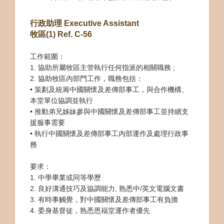
行政助理 Executive Assistant
牧區(1) Ref. C-56
工作範圍：
1. 協助所屬牧區主管執行任何指派的相關職務 ;
2. 協助牧區內部門工作，職務包括：
• 策劃及統籌中國關懷及差傳部事工，與合作機構、
本堂單位協調並執行
• 推動弟兄姊妹參與中國關懷及差傳部事工並持續支
援服事需要
• 執行中國關懷及差傳部事工內部運作及處理行政事
務
要求：
1. 中學畢業或同等學歷
2. 良好溝通技巧及協調能力, 熟悉中/英文電腦文書
3. 有時事觸覺，對中國關懷及差傳部事工有負擔
4. 委身基督徒，熟悉恩福堂運作者優先