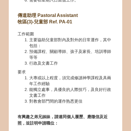
需要在星期六日當值工作。
傳道助理 Pastoral Assistant
牧區(3)-兒童部 Ref. PA-01
工作範圍
主要協助兒童部對內及對外的日常運作，其中
包括：
預備課程、關顧導師、孩子及家長、培訓導師
等等
行政及文書工作
要求
大專或以上程度，須完成修讀神學課程及具兩
年工作經驗
能獨立處事，具優良的人際技巧，及良好行政
文書工作
對教會部門間的運作熟悉更佳
有興趣之弟兄姊妹，請連同個人履歷、應徵信及近
照，並註明申請職位：