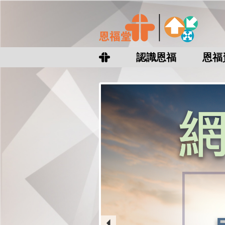
認識恩福
恩福