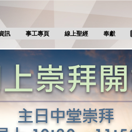
資訊
事工專頁
線上聖經
奉獻