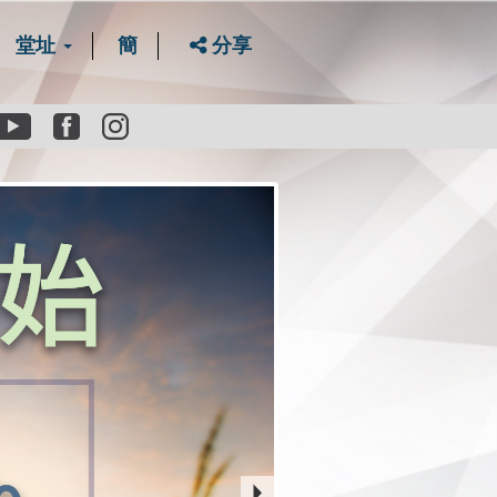
堂址
簡
分享
Youtube
Facebook
instagram