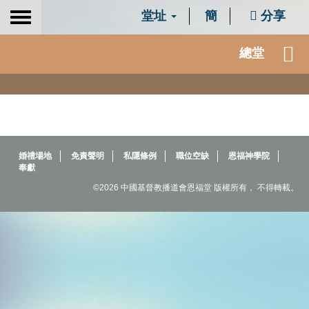
堂址
簡
分享
Toggle
navigation
總堂
婚禮場地
免責聲明
私隱條例
職位空缺
恩福神學院
奉獻
©2026 中國基督教播道會恩福堂 版權所有， 不得轉載。