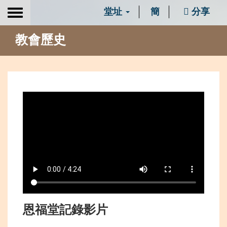
堂址
簡
分享
Toggle
navigation
教會歷史
jkjl
恩福堂記錄影片