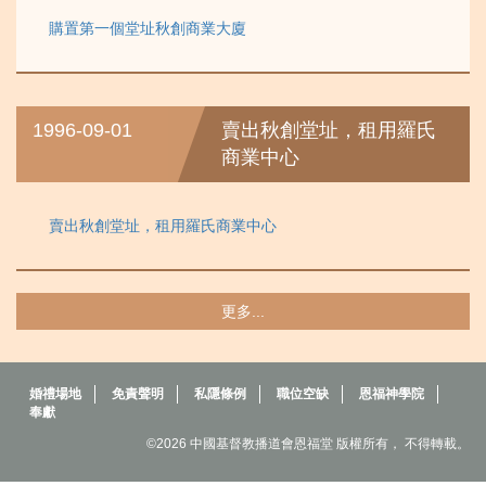
購置第一個堂址秋創商業大廈
1996-09-01
賣出秋創堂址，租用羅氏
商業中心
賣出秋創堂址，租用羅氏商業中心
更多...
婚禮場地
免責聲明
私隱條例
職位空缺
恩福神學院
奉獻
©2026 中國基督教播道會恩福堂 版權所有， 不得轉載。