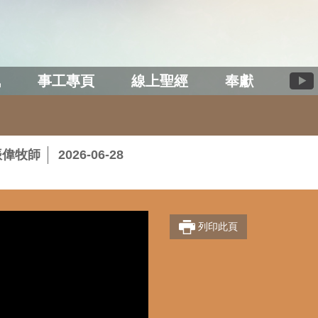
訊
事工專頁
線上聖經
奉獻
振偉牧師
2026-06-28
列印此頁