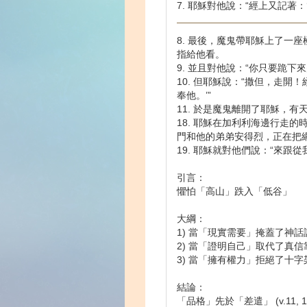
7. 耶穌對他說：“經上又記著：
8. 最後，魔鬼帶耶穌上了一
指給他看。
9. 並且對他說：“你只要跪下
10. 但耶穌說：“撒但，走開
奉他。’”
11. 於是魔鬼離開了耶穌，有
18. 耶穌在加利利海邊行走
門和他的弟弟安得烈，正在把
19. 耶穌就對他們說：“來跟
引言：
懼怕「高山」跌入「低谷」
大綱：
1) 當「現實需要」掩蓋了神話語 (
2) 當「證明自己」取代了真信靠 (
3) 當「擁有權力」拒絕了十字架 (
結論：
「品格」先於「差遣」 (v.11, 18