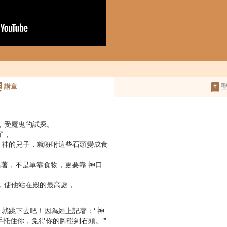
講章
聖
野，受魔鬼的試探。
了，
是 神的兒子，就吩咐這些石頭變成食
人活著，不是單靠食物，更要靠 神口
城，使他站在殿的最高處，
子，就跳下去吧！因為經上記著：‘ 神
托住你，免得你的腳碰到石頭。’”