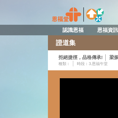
認識恩福
恩福資
證道集
拒絕捷徑，品格傳承!
梁
種類︰
時段︰
3.恩福午堂