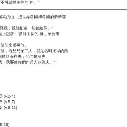
‘不可試探主你的 神。’”
座極高的山，把世界各國和各國的榮華都
來拜我，我就把這一切都給你。”
！經上記著：‘當拜主你的 神，單要事
天使前來服事他。
的時候，看見兄弟二人，就是名叫彼得的西
網撒到海裡去；他們是漁夫。
從我，我要使你們作得人的漁夫。”
v.2-4)
v.5-7)
v.8-11)
-19)