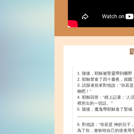
1. 隨後，耶穌被聖靈帶到曠
2. 耶穌禁食了四十晝夜，就餓
3. 試探者前來對他說：“你若
物吧！”
4. 耶穌回答：“經上記著：‘
裡所出的一切話。’”
5. 隨後，魔鬼帶耶穌進了聖
6. 對他說：“你若是 神的兒
為了你，會吩咐自己的使者用手