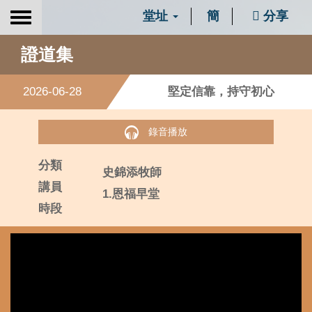
堂址
簡
分享
Toggle
navigation
證道集
2026-06-28
堅定信靠，持守初心
錄音播放
分類
史錦添牧師
講員
1.恩福早堂
時段