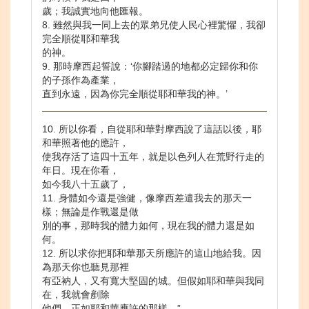
歲；我誠實地向他匯報。
8. 雖然與我一同上去的眾弟兄使人民心裡驚懼，我卻
完全順從耶和華我
的神。
9. 那時摩西起誓說：‘你腳踏過的地都必定歸你和你
的子孫作為產業，
直到永遠，因為你完全順從耶和華我的神。’
10. 所以你看，自從耶和華對摩西說了這話以後，耶
和華照著他的應許，
使我存活了這四十五年，就是以色列人在荒野行走的
年日。現在你看，
如今我八十五歲了，
11. 身體如今還是強健，像摩西差遣我去的那天一
樣；無論是作戰還是做
別的事，那時我的體力如何，現在我的體力還是如
何。
12. 所以求你把耶和華那天所應許的這山地給我。因
為那天你也聽見那裡
有亞衲人，又有寬大堅固的城。但假如耶和華與我同
在，我就會剷除
他們，正如耶和華應許的那樣。”