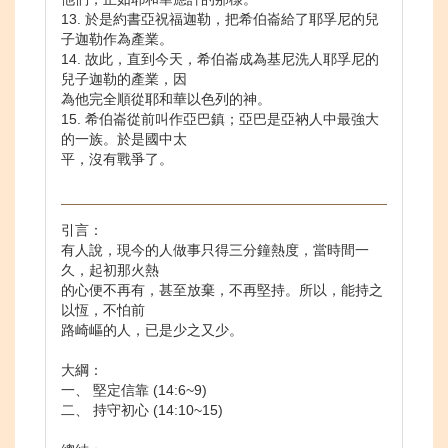
13. 於是約書亞祝福迦勒，把希伯崙給了耶孚尼的兒
子迦勒作為產業。
14. 故此，直到今天，希伯崙成為基尼洗人耶孚尼的
兒子迦勒的產業，因
為他完全順從耶和華以色列的神。
15. 希伯崙從前叫作亞巴鎮；亞巴是亞衲人中最強大
的一族。於是國中太
平，沒有戰爭了。
引言：
有人說，現今的人做事只得三分鐘熱度，當時間一
久，起初那火熱
的心便不再有，甚至放棄，不再堅持。所以，能持之
以恆，不怕前
路崎嶇的人，已是少之又少。
大綱：
一、 堅定信靠 (14:6~9)
二、 持守初心 (14:10~15)