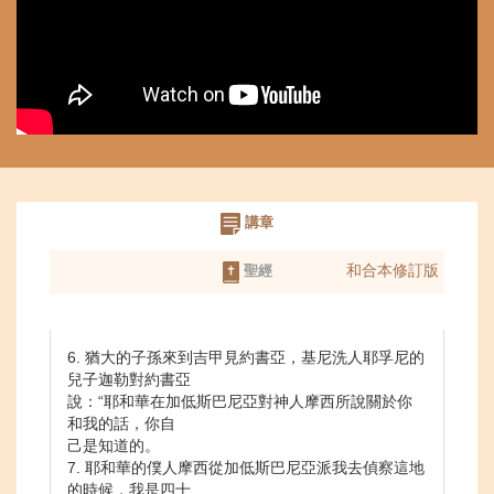
講章
和合本修訂版
聖經
6. 猶大的子孫來到吉甲見約書亞，基尼洗人耶孚尼的
兒子迦勒對約書亞
說：“耶和華在加低斯巴尼亞對神人摩西所說關於你
和我的話，你自
己是知道的。
7. 耶和華的僕人摩西從加低斯巴尼亞派我去偵察這地
的時候，我是四十