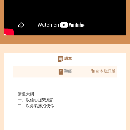
講章
和合本修訂版
聖經
講道大綱：
一、以信心捉緊應許
二、以勇氣擁抱使命