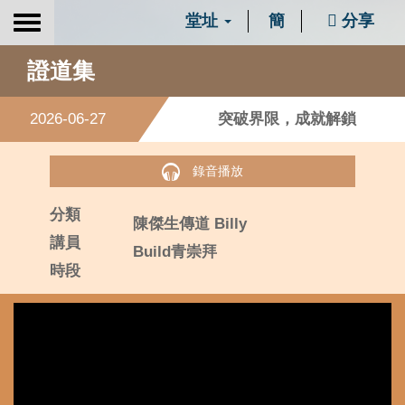
堂址
簡
分享
Toggle
navigation
證道集
2026-06-27
突破界限，成就解鎖
錄音播放
分類
陳傑生傳道 Billy
講員
Build青崇拜
時段