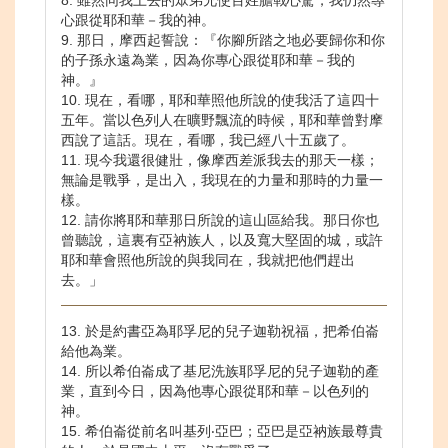
8. 雖然同我上去的眾弟兄使百姓膽戰心驚，我仍然專
心跟從耶和華－我的神。
9. 那日，摩西起誓說：『你腳所踏之地必要歸你和你
的子孫永遠為業，因為你專心跟從耶和華－我的
神。』
10. 現在，看哪，耶和華照他所說的使我活了這四十
五年。當以色列人在曠野飄流的時候，耶和華曾對摩
西說了這話。現在，看哪，我已經八十五歲了。
11. 現今我還很健壯，像摩西差派我去的那天一樣；
無論是戰爭，是出入，我現在的力量和那時的力量一
樣。
12. 請你將耶和華那日所說的這山區給我。那日你也
曾聽說，這裏有亞衲族人，以及寬大堅固的城，或許
耶和華會照他所說的與我同在，我就把他們趕出
去。」
13. 於是約書亞為耶孚尼的兒子迦勒祝福，把希伯崙
給他為業。
14. 所以希伯崙成了基尼洗族耶孚尼的兒子迦勒的產
業，直到今日，因為他專心跟從耶和華－以色列的
神。
15. 希伯崙從前名叫基列‧亞巴；亞巴是亞衲族最尊貴