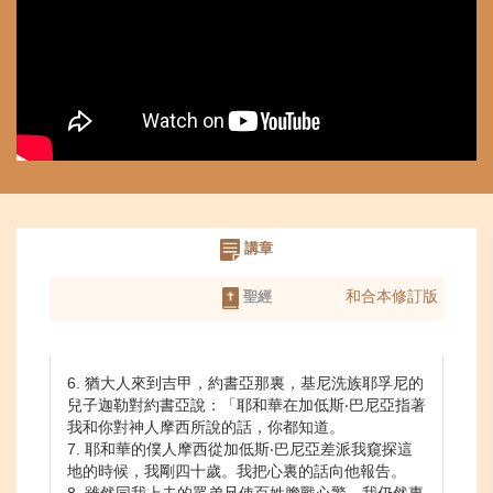
講章
和合本修訂版
聖經
6. 猶大人來到吉甲，約書亞那裏，基尼洗族耶孚尼的
兒子迦勒對約書亞說：「耶和華在加低斯‧巴尼亞指著
我和你對神人摩西所說的話，你都知道。
7. 耶和華的僕人摩西從加低斯‧巴尼亞差派我窺探這
地的時候，我剛四十歲。我把心裏的話向他報告。