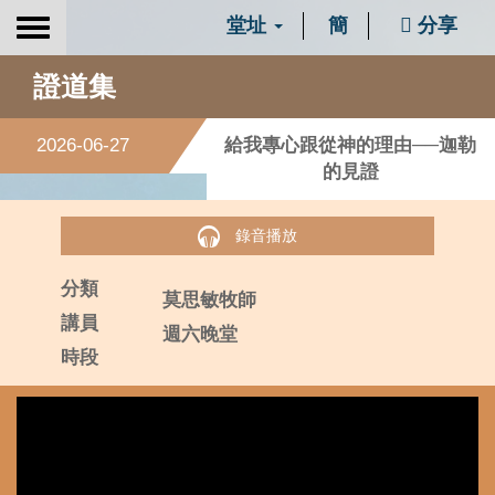
堂址
簡
分享
Toggle
navigation
證道集
2026-06-27
給我專心跟從神的理由──迦勒
的見證
錄音播放
分類
莫思敏牧師
講員
週六晚堂
時段