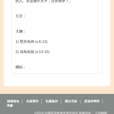
的人。於是國中太平，沒有戰爭了。
引言：
大綱：
1) 堅持為神 (v.6-12)
2) 成為祝福 (v.13-15)
總結
：
婚禮場地
免責聲明
私隱條例
職位空缺
恩福神學院
奉獻
©2026 中國基督教播道會恩福堂 版權所有， 不得轉載。