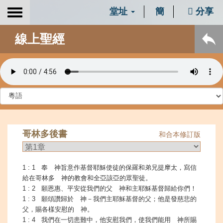
堂址
簡
分享
Toggle
navigation
線上聖經
哥林多後書
和合本修訂版
1 : 1 奉 神旨意作基督耶穌使徒的保羅和弟兄提摩太，寫信
給在哥林多 神的教會和全亞該亞的眾聖徒。
1 : 2 願恩惠、平安從我們的父 神和主耶穌基督歸給你們！
1 : 3 願頌讚歸於 神－我們主耶穌基督的父；他是發慈悲的
父，賜各樣安慰的 神。
1 : 4 我們在一切患難中，他安慰我們，使我們能用 神所賜