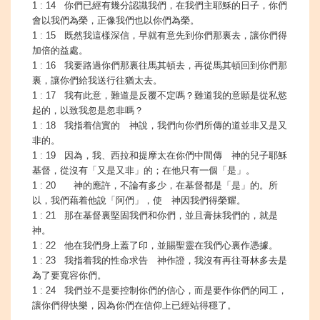
1 : 14 你們已經有幾分認識我們，在我們主耶穌的日子，你們
會以我們為榮，正像我們也以你們為榮。
1 : 15 既然我這樣深信，早就有意先到你們那裏去，讓你們得
加倍的益處。
1 : 16 我要路過你們那裏往馬其頓去，再從馬其頓回到你們那
裏，讓你們給我送行往猶太去。
1 : 17 我有此意，難道是反覆不定嗎？難道我的意願是從私慾
起的，以致我忽是忽非嗎？
1 : 18 我指着信實的 神說，我們向你們所傳的道並非又是又
非的。
1 : 19 因為，我、西拉和提摩太在你們中間傳 神的兒子耶穌
基督，從沒有「又是又非」的；在他只有一個「是」。
1 : 20 神的應許，不論有多少，在基督都是「是」的。所
以，我們藉着他說「阿們」，使 神因我們得榮耀。
1 : 21 那在基督裏堅固我們和你們，並且膏抹我們的，就是
神。
1 : 22 他在我們身上蓋了印，並賜聖靈在我們心裏作憑據。
1 : 23 我指着我的性命求告 神作證，我沒有再往哥林多去是
為了要寬容你們。
1 : 24 我們並不是要控制你們的信心，而是要作你們的同工，
讓你們得快樂，因為你們在信仰上已經站得穩了。