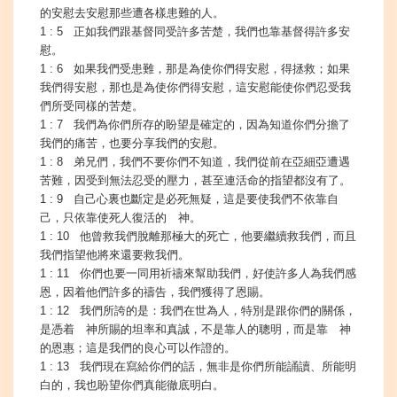
的安慰去安慰那些遭各樣患難的人。
1 : 5 正如我們跟基督同受許多苦楚，我們也靠基督得許多安
慰。
1 : 6 如果我們受患難，那是為使你們得安慰，得拯救；如果
我們得安慰，那也是為使你們得安慰，這安慰能使你們忍受我
們所受同樣的苦楚。
1 : 7 我們為你們所存的盼望是確定的，因為知道你們分擔了
我們的痛苦，也要分享我們的安慰。
1 : 8 弟兄們，我們不要你們不知道，我們從前在亞細亞遭遇
苦難，因受到無法忍受的壓力，甚至連活命的指望都沒有了。
1 : 9 自己心裏也斷定是必死無疑，這是要使我們不依靠自
己，只依靠使死人復活的 神。
1 : 10 他曾救我們脫離那極大的死亡，他要繼續救我們，而且
我們指望他將來還要救我們。
1 : 11 你們也要一同用祈禱來幫助我們，好使許多人為我們感
恩，因着他們許多的禱告，我們獲得了恩賜。
1 : 12 我們所誇的是：我們在世為人，特別是跟你們的關係，
是憑着 神所賜的坦率和真誠，不是靠人的聰明，而是靠 神
的恩惠；這是我們的良心可以作證的。
1 : 13 我們現在寫給你們的話，無非是你們所能誦讀、所能明
白的，我也盼望你們真能徹底明白。